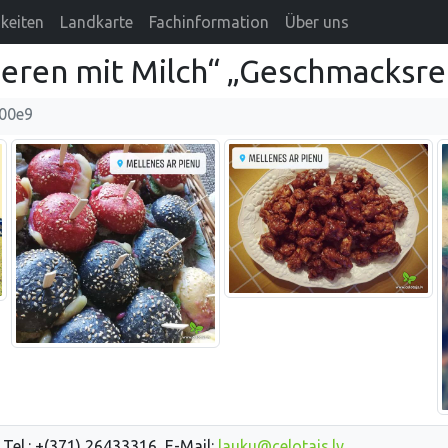
keiten
Landkarte
Fachinformation
Über uns
eren mit Milch“ „Geschmacksre
00e9
 Tel.: +(371) 26433316, E-Mail:
lauku@celotajs.lv