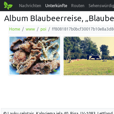
Nachrichten
Unterkünfte
Routen
Sehenswürdig
Album Blaubeerreise, „Blaube
Home
www
poi
ff8081817b0bcf30017b10e8a3d8
© Lauku celotajs, Kalnciema iela 40, Riga, LV-1083, Lettland,