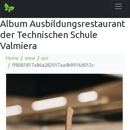
Album Ausbildungsrestaurant
der Technischen Schule
Valmiera
Home
www
poi
ff8081817a86a282017aa4b9916d012c