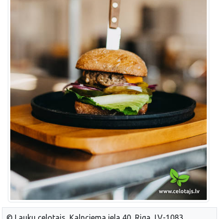
© Lauku celotajs, Kalnciema iela 40, Riga, LV-1083,