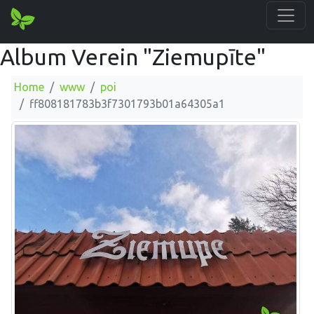
Album Verein "Ziemupīte"
Home
www
poi
ff808181783b3f7301793b01a64305a1