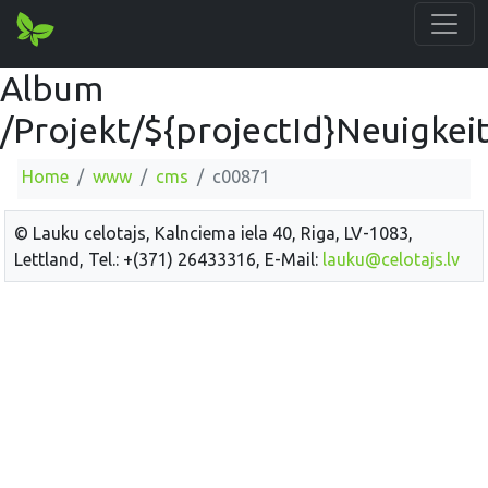
Album
/Projekt/${projectId}Neuigkei
Home
www
cms
c00871
© Lauku celotajs, Kalnciema iela 40, Riga, LV-1083,
Lettland, Tel.: +(371) 26433316, E-Mail:
lauku@celotajs.lv