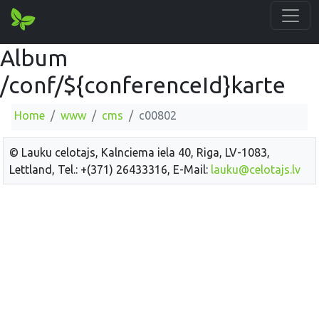
Album
/conf/${conferenceId}karte
Home
www
cms
c00802
© Lauku celotajs, Kalnciema iela 40, Riga, LV-1083,
Lettland, Tel.: +(371) 26433316, E-Mail:
lauku@celotajs.lv