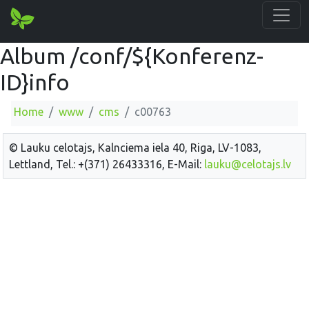
Album /conf/${Konferenz-
ID}info
Home
www
cms
c00763
© Lauku celotajs, Kalnciema iela 40, Riga, LV-1083,
Lettland, Tel.: +(371) 26433316, E-Mail:
lauku@celotajs.lv