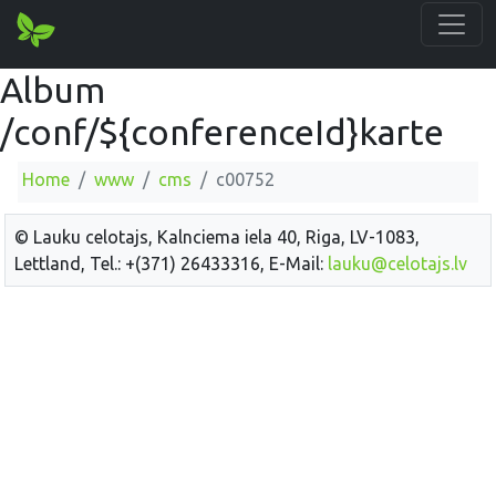
Album
/conf/${conferenceId}karte
Home
www
cms
c00752
© Lauku celotajs, Kalnciema iela 40, Riga, LV-1083,
Lettland, Tel.: +(371) 26433316, E-Mail:
lauku@celotajs.lv