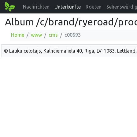
Nachrichten
Unterkünfte
Routen
Sehenswürdig
Album /c/brand/ryeroad/pro
Home
www
cms
c00693
© Lauku celotajs, Kalnciema iela 40, Riga, LV-1083, Lettland,