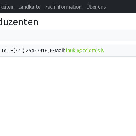
keiten
Landkarte
Fachinformation
Über uns
duzenten
 Tel.: +(371) 26433316, E-Mail:
lauku@celotajs.lv