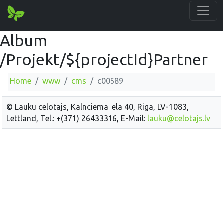
Album
/Projekt/${projectId}Partner
Home
www
cms
c00689
© Lauku celotajs, Kalnciema iela 40, Riga, LV-1083,
Lettland, Tel.: +(371) 26433316, E-Mail:
lauku@celotajs.lv