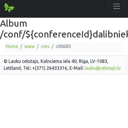
Album
/conf/${conferenceId}dalibnie
Home
www
cms
c00683
© Lauku celotajs, Kalnciema iela 40, Riga, LV-1083,
Lettland, Tel.: +(371) 26433316, E-Mail:
lauku@celotajs.lv