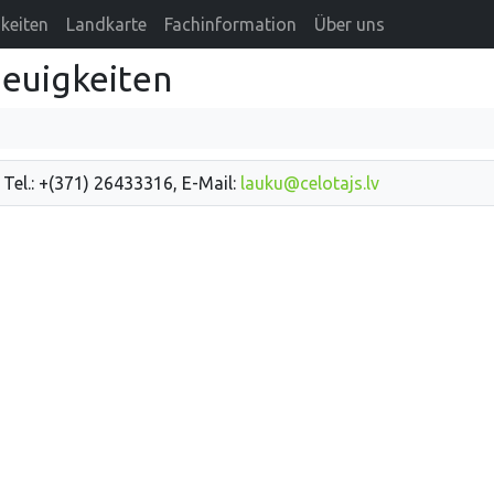
keiten
Landkarte
Fachinformation
Über uns
Neuigkeiten
 Tel.: +(371) 26433316, E-Mail:
lauku@celotajs.lv