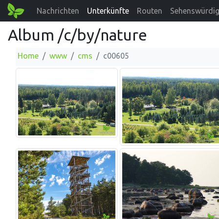
Nachrichten
Unterkünfte
Routen
Sehenswürdig
Album /c/by/nature
Home
www
cms
c00605