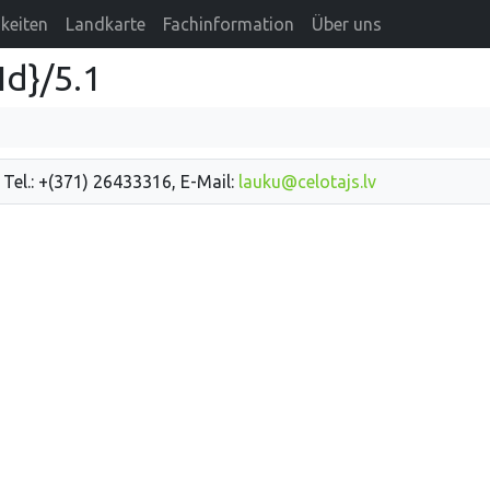
keiten
Landkarte
Fachinformation
Über uns
Id}/5.1
 Tel.: +(371) 26433316, E-Mail:
lauku@celotajs.lv