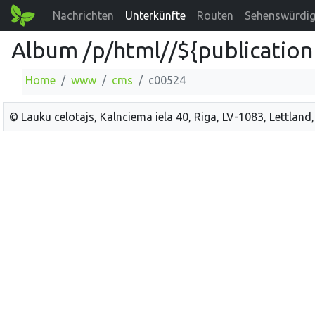
Nachrichten
Unterkünfte
Routen
Sehenswürdig
Album /p/html//${publication
Home
www
cms
c00524
© Lauku celotajs, Kalnciema iela 40, Riga, LV-1083, Lettland,