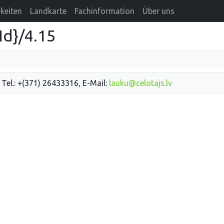
keiten
Landkarte
Fachinformation
Über uns
Id}/4.15
 Tel.: +(371) 26433316, E-Mail:
lauku@celotajs.lv