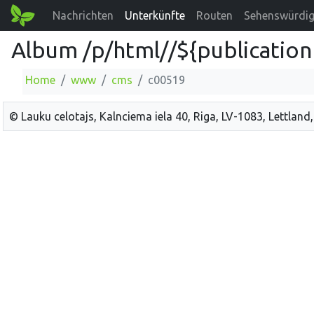
Nachrichten
Unterkünfte
Routen
Sehenswürdig
Album /p/html//${publication
Home
www
cms
c00519
© Lauku celotajs, Kalnciema iela 40, Riga, LV-1083, Lettland,