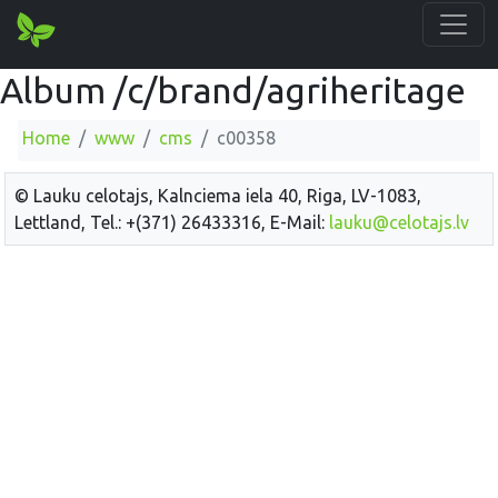
Album /c/brand/agriheritage
Home
www
cms
c00358
© Lauku celotajs, Kalnciema iela 40, Riga, LV-1083,
Lettland, Tel.: +(371) 26433316, E-Mail:
lauku@celotajs.lv