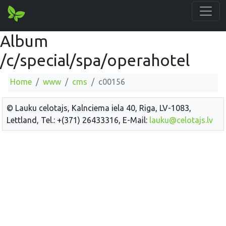
Album
/c/special/spa/operahotel
Home
www
cms
c00156
© Lauku celotajs, Kalnciema iela 40, Riga, LV-1083,
Lettland, Tel.: +(371) 26433316, E-Mail:
lauku@celotajs.lv