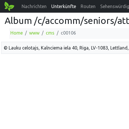
Nachrichten
Unterkünfte
Routen
Sehenswürdig
Album /c/accomm/seniors/att
Home
www
cms
c00106
© Lauku celotajs, Kalnciema iela 40, Riga, LV-1083, Lettland,