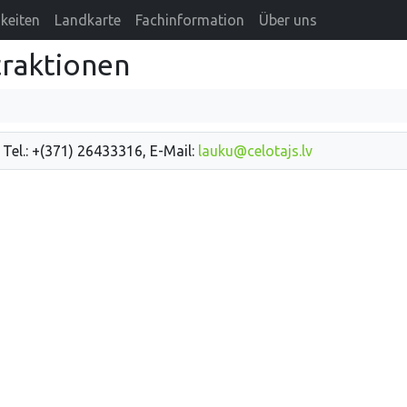
keiten
Landkarte
Fachinformation
Über uns
raktionen
 Tel.: +(371) 26433316, E-Mail:
lauku@celotajs.lv