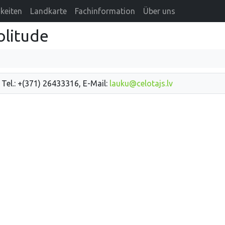
keiten
Landkarte
Fachinformation
Über uns
olitude
 Tel.: +(371) 26433316, E-Mail:
lauku@celotajs.lv