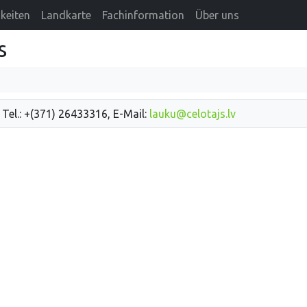
keiten
Landkarte
Fachinformation
Über uns
s
 Tel.: +(371) 26433316, E-Mail:
lauku@celotajs.lv