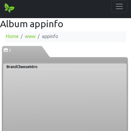
Album appinfo
Home
www
appinfo
2
BrandCheeseIntro