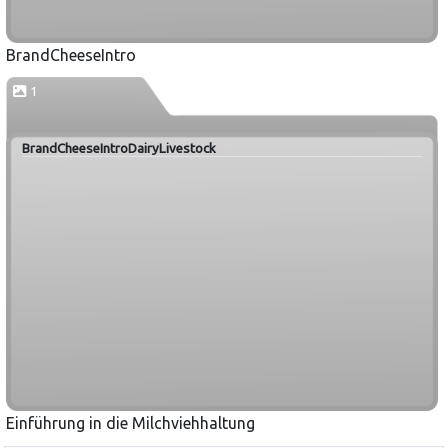
BrandCheeseIntro
1
BrandCheeseIntroDairyLivestock
Einführung in die Milchviehhaltung