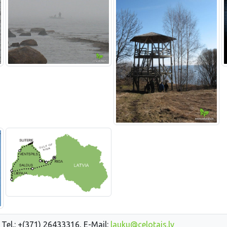
 Tel.: +(371) 26433316, E-Mail:
lauku@celotajs.lv