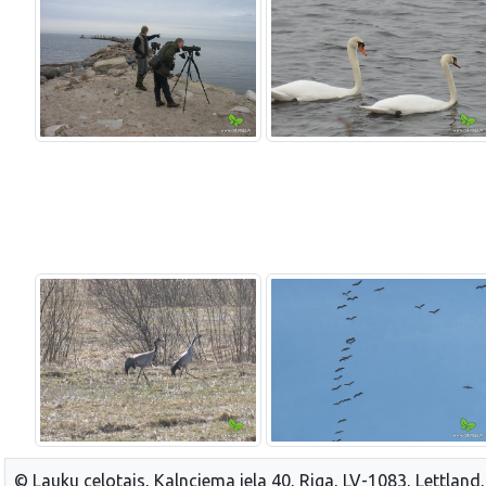
© Lauku celotajs, Kalnciema iela 40, Riga, LV-1083, Lettland,