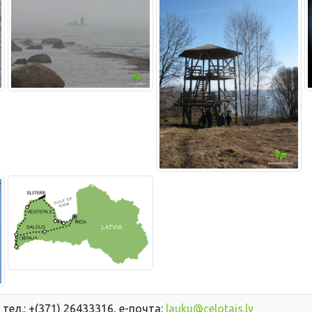
 тел.: +(371) 26433316, е-почта:
lauku@celotajs.lv