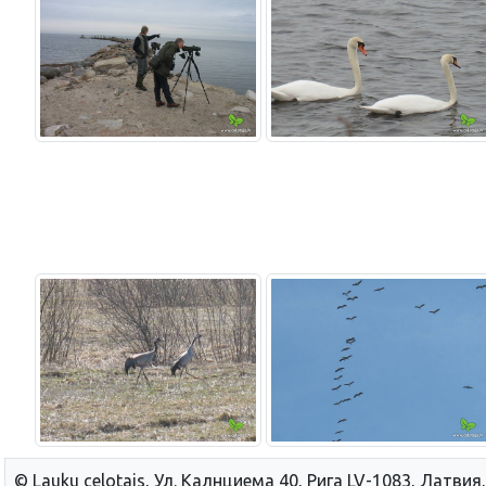
© Lauku сelotajs, Ул. Калнциема 40, Рига LV-1083, Латвия,