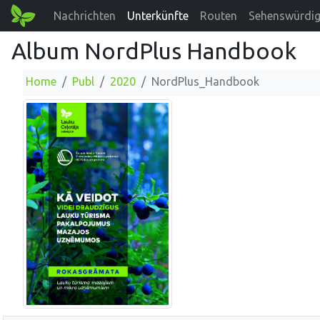
Nachrichten
Unterkünfte
Routen
Sehenswürdig
Album NordPlus Handbook
Home
Publ
2020
NordPlus_Handbook