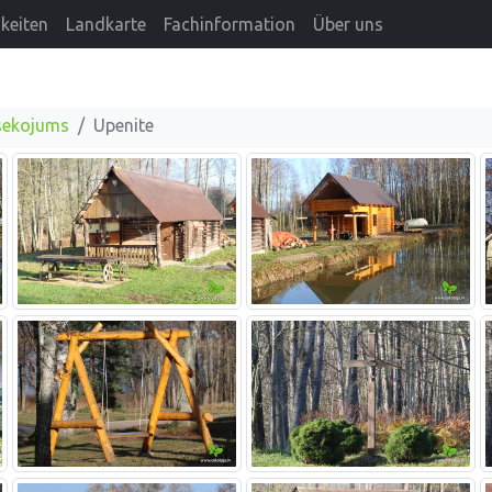
keiten
Landkarte
Fachinformation
Über uns
psekojums
Upenite