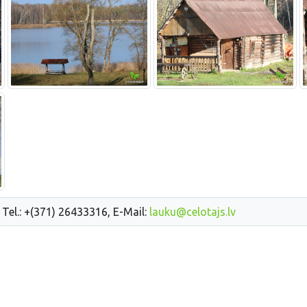
 Tel.: +(371) 26433316, E-Mail:
lauku@celotajs.lv