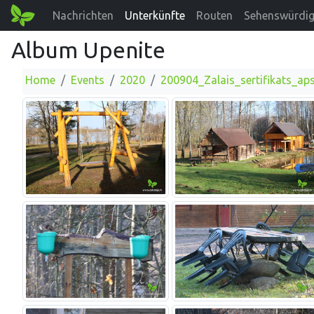
Nachrichten
Unterkünfte
Routen
Sehenswürdig
Album Upenite
Home
Events
2020
200904_Zalais_sertifikats_a