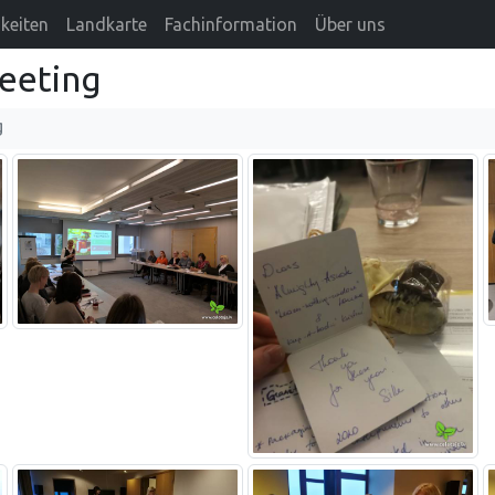
keiten
Landkarte
Fachinformation
Über uns
eeting
g