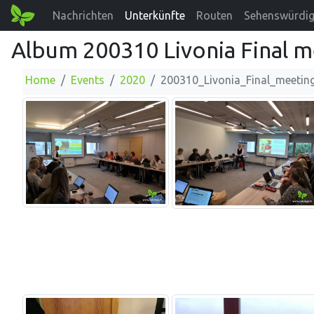
Nachrichten
Unterkünfte
Routen
Sehenswürdig
Album 200310 Livonia Final m
Home
Events
2020
200310_Livonia_Final_meetin