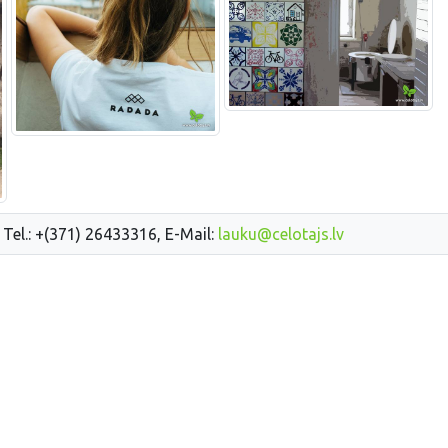
 Tel.: +(371) 26433316, E-Mail:
lauku@celotajs.lv