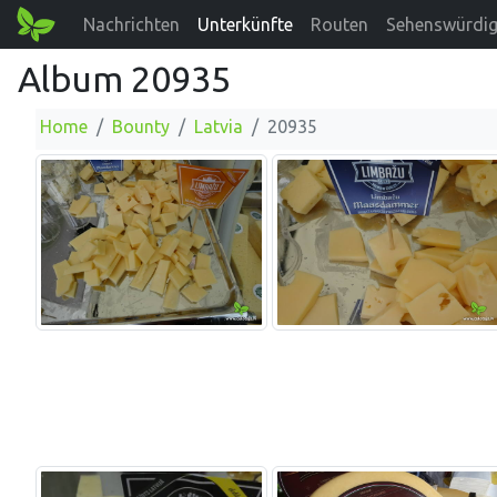
Nachrichten
Unterkünfte
Routen
Sehenswürdig
Album 20935
Home
Bounty
Latvia
20935