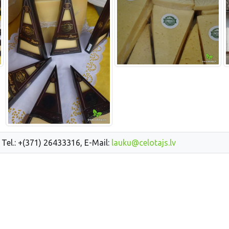
 Tel.: +(371) 26433316, E-Mail:
lauku@celotajs.lv