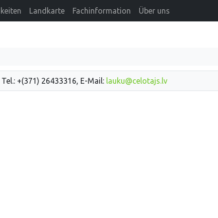
keiten
Landkarte
Fachinformation
Über uns
 Tel.: +(371) 26433316, E-Mail:
lauku@celotajs.lv