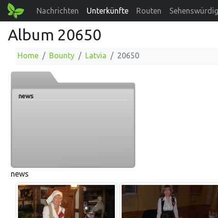
Nachrichten
Unterkünfte
Routen
Sehenswürdig
Album 20650
Home
Bounty
Latvia
20650
news
news