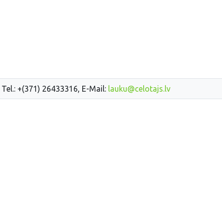
 Tel.: +(371) 26433316, E-Mail:
lauku@celotajs.lv