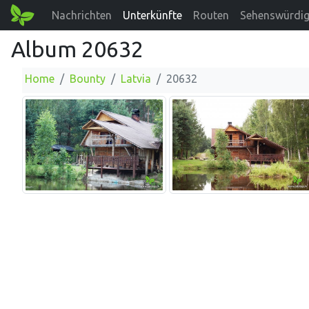
Nachrichten
Unterkünfte
Routen
Sehenswürdig
Album 20632
Home
Bounty
Latvia
20632