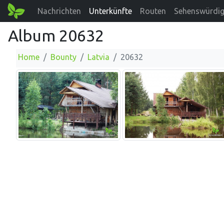
Nachrichten
Unterkünfte
Routen
Sehenswürdig
Album 20632
Home
Bounty
Latvia
20632