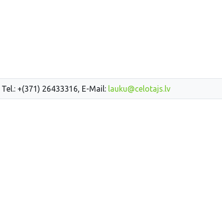
 Tel.: +(371) 26433316, E-Mail:
lauku@celotajs.lv