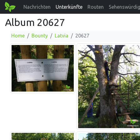
Nachrichten
Unterkünfte
Routen
Sehenswürdig
Album 20627
Home
Bounty
Latvia
20627