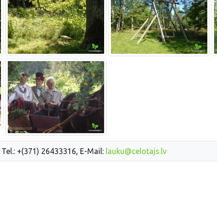
 Tel.: +(371) 26433316, E-Mail:
lauku@celotajs.lv