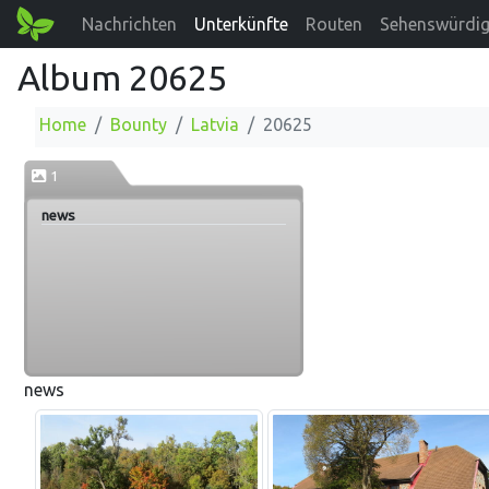
Nachrichten
Unterkünfte
Routen
Sehenswürdig
Album 20625
Home
Bounty
Latvia
20625
1
news
news