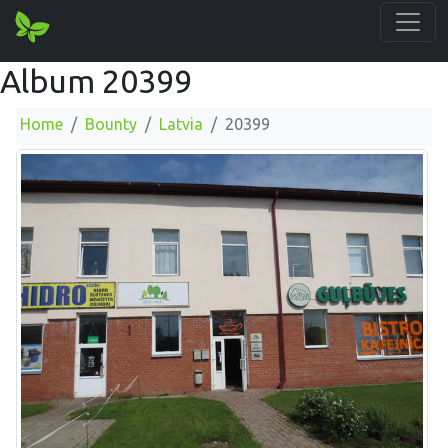
Album 20399
Home
Bounty
Latvia
20399