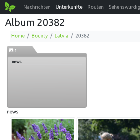
Nachrichten
Unterkünfte
Routen
Sehenswürdig
Album 20382
Home
Bounty
Latvia
20382
1
news
news