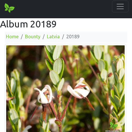
Album 20189
Home
Bounty
Latvia
20189