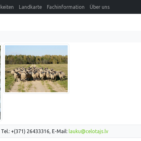
keiten
Landkarte
Fachinformation
Über uns
 Tel.: +(371) 26433316, E-Mail:
lauku@celotajs.lv