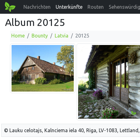
Nachrichten
Unterkünfte
Routen
Sehenswürdig
Album 20125
Home
Bounty
Latvia
20125
© Lauku celotajs, Kalnciema iela 40, Riga, LV-1083, Lettland,