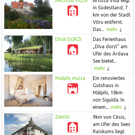
AROSSA VILLA
Arossa Villa liegt
in Südestland, 7
km von der Stadt
Võru entfernt.
Das...
mehr
DIVA DORZI
Das Ferienhaus
„Dīva dorzi” am
Ufer des Ārdava
See bietet...
mehr
Malpils muiza
Ein renoviertes
Gutshaus in
Mālpils, 18km
von Sigulda. In
einem...
mehr
ZAKISI
9km von Cēsis,
am Ufer des Sees
Raiskums liegt