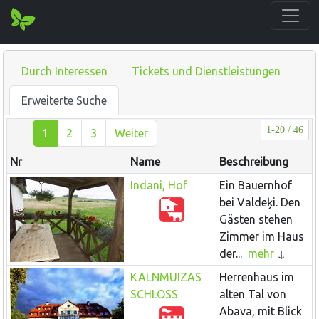
Durch Interessen
Tickets und Dienstleistungen
Erweiterte Suche
1-20 / 46
1
2
3
Weiter
Nr
Name
Beschreibung
Indani, Hof
Ein Bauernhof
bei Valdeķi. Den
Gästen stehen
Zimmer im Haus
der...
mehr
KALNMUIZAS
Herrenhaus im
SCHLOSS
alten Tal von
Abava, mit Blick