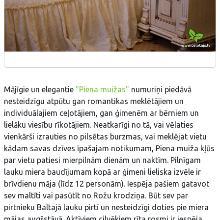
Mājīgie un elegantie
"Piena muižas"
numuriņi piedāvā
nesteidzīgu atpūtu gan romantikas meklētājiem un
individuālajiem ceļotājiem, gan ģimenēm ar bērniem un
lielāku viesību rīkotājiem. Neatkarīgi no tā, vai vēlaties
vienkārši izrauties no pilsētas burzmas, vai meklējat vietu
kādam savas dzīves īpašajam notikumam, Piena muiža kļūs
par vietu patiesi mierpilnām dienām un naktīm. Pilnīgam
lauku miera baudījumam kopā ar ģimeni lieliska izvēle ir
brīvdienu māja (līdz 12 personām). Iespēja pašiem gatavot
sev maltīti vai pasūtīt no Rožu krodziņa. Būt sev par
pirtnieku Baltajā lauku pirtī un nesteidzīgi doties pie miera
mājas augšstāvā. Aktīviem cilvēkiem rīta rosmi ir iespēja