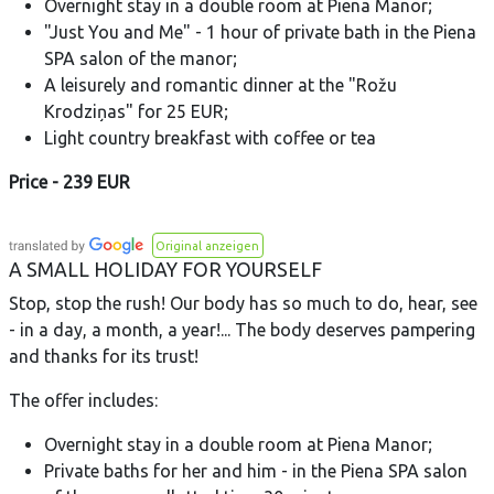
Overnight stay in a double room at Piena Manor;
"Just You and Me" - 1 hour of private bath in the Piena
SPA salon of the manor;
A leisurely and romantic dinner at the "Rožu
Krodziņas" for 25 EUR;
Light country breakfast with coffee or tea
Price - 239 EUR
Original anzeigen
A SMALL HOLIDAY FOR YOURSELF
Stop, stop the rush! Our body has so much to do, hear, see
- in a day, a month, a year!... The body deserves pampering
and thanks for its trust!
The offer includes:
Overnight stay in a double room at Piena Manor;
Private baths for her and him - in the Piena SPA salon