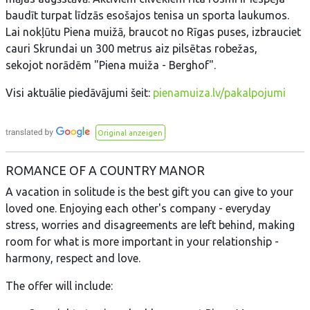
baudīt turpat līdzās esošajos tenisa un sporta laukumos.
Lai nokļūtu Piena muižā, braucot no Rīgas puses, izbrauciet
cauri Skrundai un 300 metrus aiz pilsētas robežas,
sekojot norādēm "Piena muiža - Berghof".
Visi aktuālie piedāvājumi šeit:
pienamuiza.lv/pakalpojumi
Original anzeigen
ROMANCE OF A COUNTRY MANOR
A vacation in solitude is the best gift you can give to your
loved one. Enjoying each other's company - everyday
stress, worries and disagreements are left behind, making
room for what is more important in your relationship -
harmony, respect and love.
The offer will include: