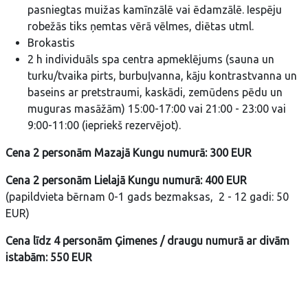
pasniegtas muižas kamīnzālē vai ēdamzālē. Iespēju
robežās tiks ņemtas vērā vēlmes, diētas utml.
Brokastis
2 h individuāls spa centra apmeklējums (sauna un
turku/tvaika pirts, burbuļvanna, kāju kontrastvanna un
baseins ar pretstraumi, kaskādi, zemūdens pēdu un
muguras masāžām) 15:00-17:00 vai 21:00 - 23:00 vai
9:00-11:00 (iepriekš rezervējot).
Cena 2 personām Mazajā Kungu numurā: 300 EUR
Cena 2 personām Lielajā Kungu numurā: 400 EUR
(papildvieta bērnam 0-1 gads bezmaksas, 2 - 12 gadi: 50
EUR)
Cena līdz 4 personām Ģimenes / draugu numurā ar divām
istabām: 550 EUR