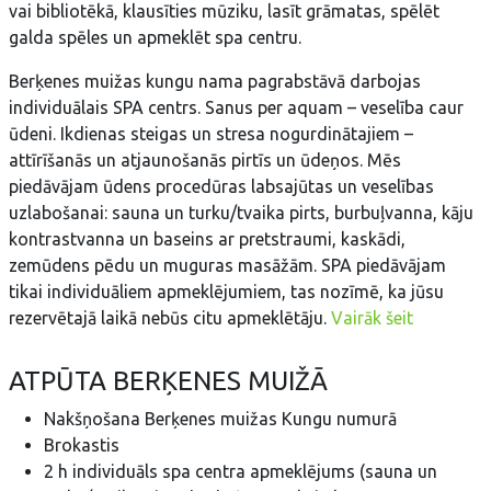
vai bibliotēkā, klausīties mūziku, lasīt grāmatas, spēlēt
galda spēles un apmeklēt spa centru.
Berķenes muižas kungu nama pagrabstāvā darbojas
individuālais SPA centrs. Sanus per aquam – veselība caur
ūdeni. Ikdienas steigas un stresa nogurdinātajiem –
attīrīšanās un atjaunošanās pirtīs un ūdeņos. Mēs
piedāvājam ūdens procedūras labsajūtas un veselības
uzlabošanai: sauna un turku/tvaika pirts, burbuļvanna, kāju
kontrastvanna un baseins ar pretstraumi, kaskādi,
zemūdens pēdu un muguras masāžām. SPA piedāvājam
tikai individuāliem apmeklējumiem, tas nozīmē, ka jūsu
rezervētajā laikā nebūs citu apmeklētāju.
Vairāk šeit
ATPŪTA BERĶENES MUIŽĀ
Nakšņošana Berķenes muižas Kungu numurā
Brokastis
2 h individuāls spa centra apmeklējums (sauna un