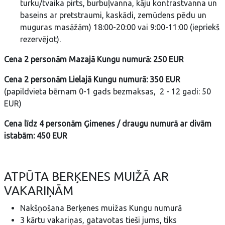
turku/tvaika pirts, burbuļvanna, kāju kontrastvanna un
baseins ar pretstraumi, kaskādi, zemūdens pēdu un
muguras masāžām) 18:00-20:00 vai 9:00-11:00 (iepriekš
rezervējot).
Cena 2 personām Mazajā Kungu numurā: 250 EUR
Cena 2 personām Lielajā Kungu numurā: 350 EUR
(papildvieta bērnam 0-1 gads bezmaksas, 2 - 12 gadi: 50
EUR)
Cena līdz 4 personām Ģimenes / draugu numurā ar divām
istabām: 450 EUR
ATPŪTA BERĶENES MUIŽĀ AR
VAKARIŅĀM
Nakšņošana Berķenes muižas Kungu numurā
3 kārtu vakariņas, gatavotas tieši jums, tiks