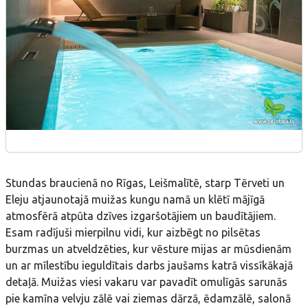
Stundas braucienā no Rīgas, Leišmalītē, starp Tērveti un
Eleju atjaunotajā muižas kungu namā un klētī mājīgā
atmosfērā atpūta dzīves izgaršotājiem un baudītājiem.
Esam radījuši mierpilnu vidi, kur aizbēgt no pilsētas
burzmas un atveldzēties, kur vēsture mijas ar mūsdienām
un ar mīlestību ieguldītais darbs jaušams katrā vissīkākajā
detaļā. Muižas viesi vakaru var pavadīt omulīgās sarunās
pie kamīna velvju zālē vai ziemas dārzā, ēdamzālē, salonā