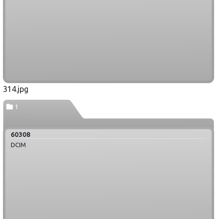
314.jpg
1
60308
DCIM