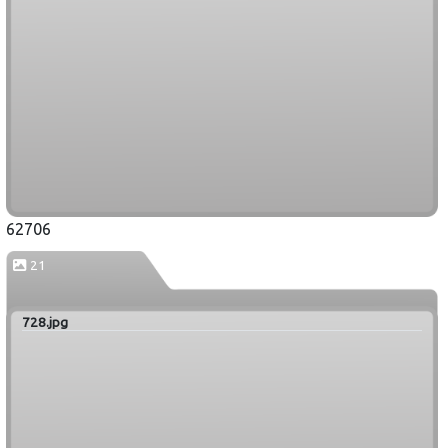
62706
21
728.jpg