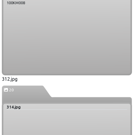
100KM008
312.jpg
20
314.jpg