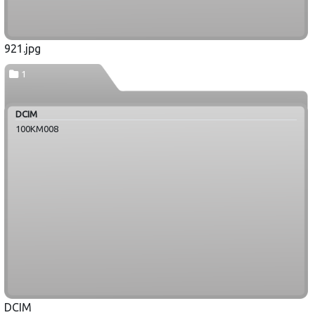
921.jpg
1
DCIM
100KM008
DCIM