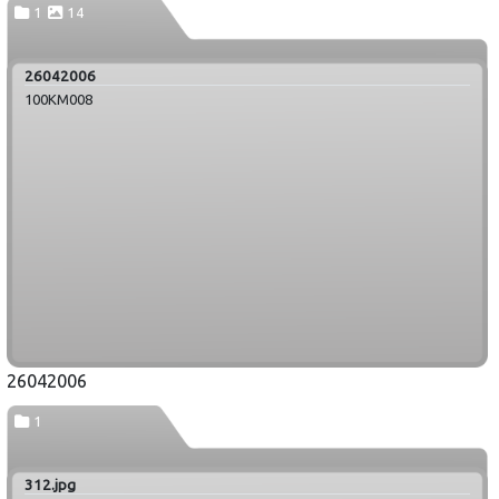
1
14
26042006
100KM008
26042006
1
312.jpg