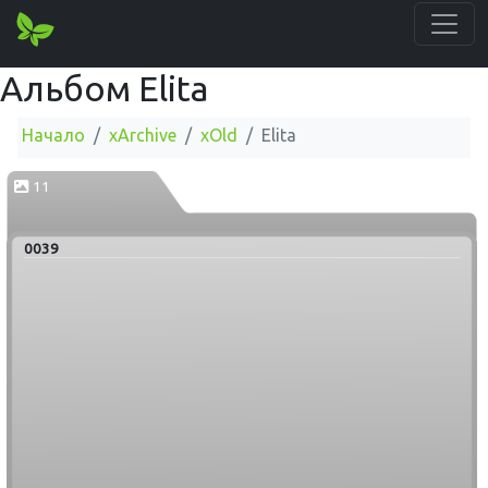
Альбом Elita
Начало
xArchive
xOld
Elita
11
0039