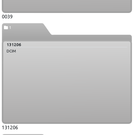
0039
1
131206
DCIM
131206