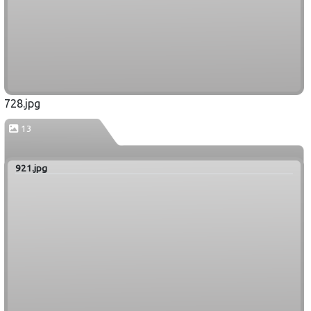
728.jpg
13
921.jpg