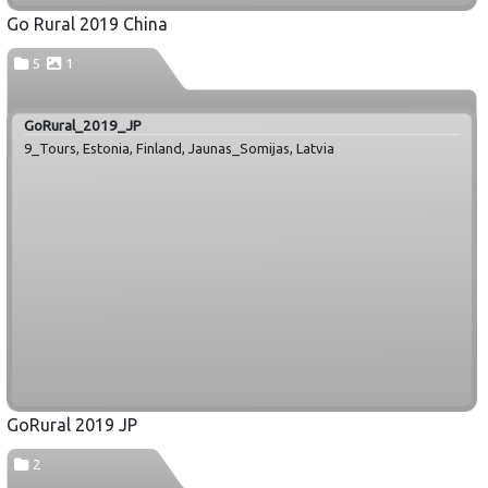
Go Rural 2019 China
5
1
GoRural_2019_JP
9_Tours, Estonia, Finland, Jaunas_Somijas, Latvia
GoRural 2019 JP
2