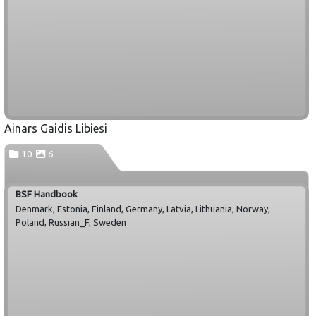
Ainars Gaidis Libiesi
10
6
BSF Handbook
Denmark, Estonia, Finland, Germany, Latvia, Lithuania, Norway,
Poland, Russian_F, Sweden