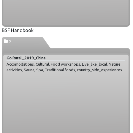
BSF Handbook
9
Go Rural _2019_China
Accomodations, Cultural, Food workshops, Live_like_local, Nature
activities, Sauna, Spa, Traditional foods, country_side_experiences