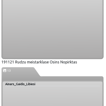
191121 Rudzu meistarklase Osins Nopirktas
13
Ainars_Gaidis_Libiesi