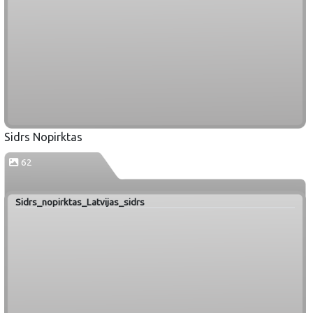
Sidrs Nopirktas
62
Sidrs_nopirktas_Latvijas_sidrs