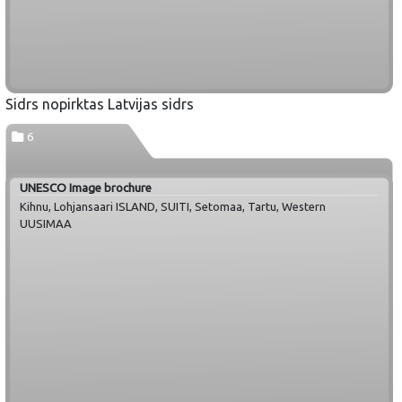
Sidrs nopirktas Latvijas sidrs
6
UNESCO Image brochure
Kihnu, Lohjansaari ISLAND, SUITI, Setomaa, Tartu, Western
UUSIMAA