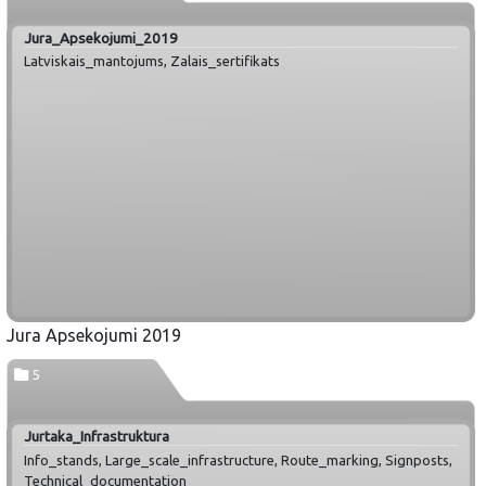
Jura_Apsekojumi_2019
Latviskais_mantojums, Zalais_sertifikats
Jura Apsekojumi 2019
5
Jurtaka_Infrastruktura
Info_stands, Large_scale_infrastructure, Route_marking, Signposts,
Technical_documentation