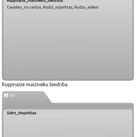
Rupjmaize_maiznieku_biedriba
Caunites_no santas, Rudzi_nopirktas, Rudzu_edieni
Rupjmaize maiznieku biedriba
19
Sidrs_Nopirktas