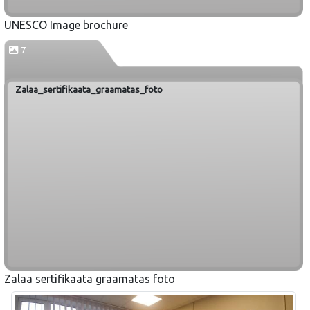
UNESCO Image brochure
7
Zalaa_sertifikaata_graamatas_foto
Zalaa sertifikaata graamatas foto