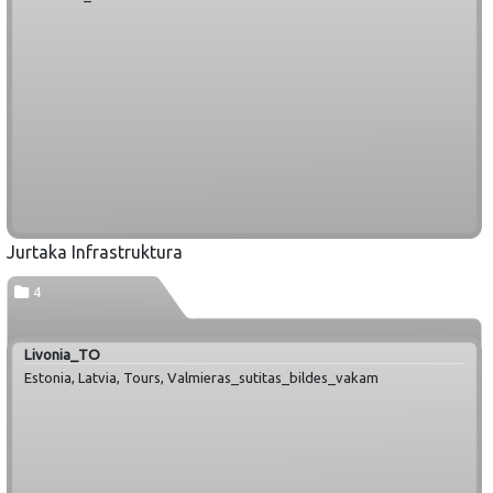
Jurtaka Infrastruktura
4
Livonia_TO
Estonia, Latvia, Tours, Valmieras_sutitas_bildes_vakam