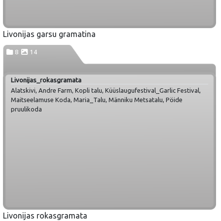
Livonijas garsu gramatina
8
14
Livonijas_rokasgramata
Alatskivi, Andre Farm, Kopli talu, Küüslaugufestival_Garlic Festival,
Maitseelamuse Koda, Maria_Talu, Männiku Metsatalu, Pöide
pruulikoda
Livonijas rokasgramata