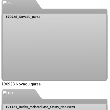
20
190928_Novadu_garsa
190928 Novadu garsa
103
191121_Rudzu_meistarklase_Osins_Nopirktas