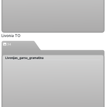
Livonia TO
34
Livonijas_garsu_gramatina