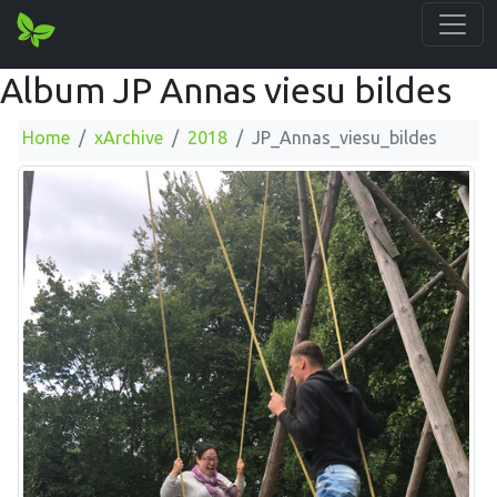
Album JP Annas viesu bildes
Home
xArchive
2018
JP_Annas_viesu_bildes