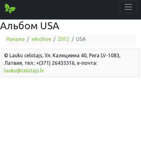
Альбом USA
Начало
xArchive
2012
USA
© Lauku сelotajs, Ул. Калнциема 40, Рига LV-1083,
Латвия, тел.: +(371) 26433316, е-почта:
lauku@celotajs.lv