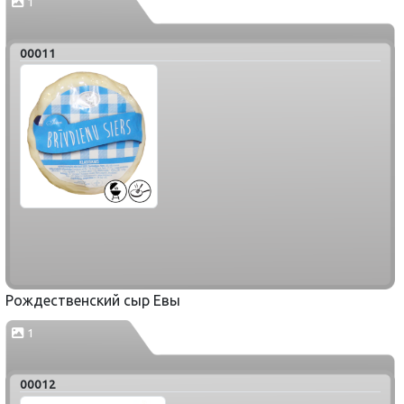
1
00011
Рождественский сыр Евы
1
00012