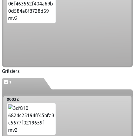
Grilsiers
1
00032