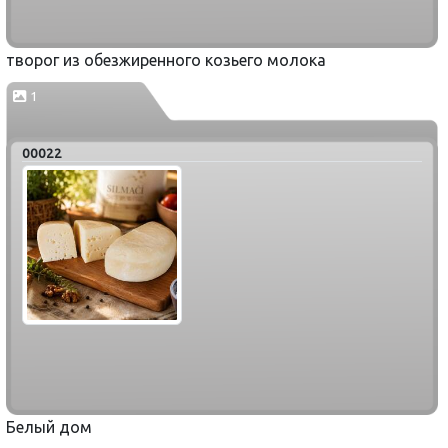
творог из обезжиренного козьего молока
1
00022
Белый дом