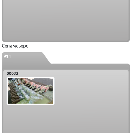
Сепамсьерс
1
00033