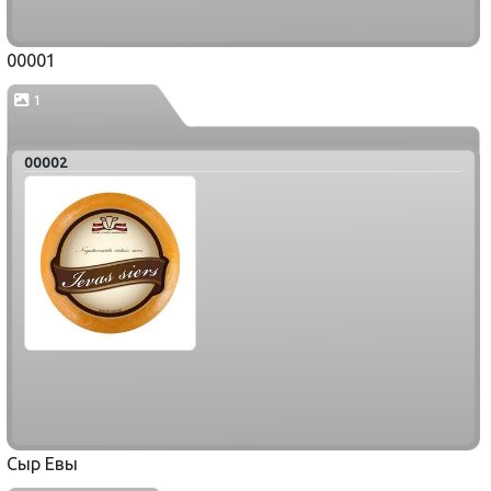
00001
1
00002
Сыр Евы