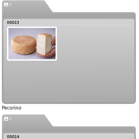
1
00023
Pecorino
1
00024