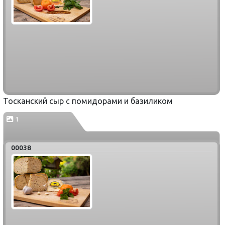
Тосканский сыр с помидорами и базиликом
1
00038