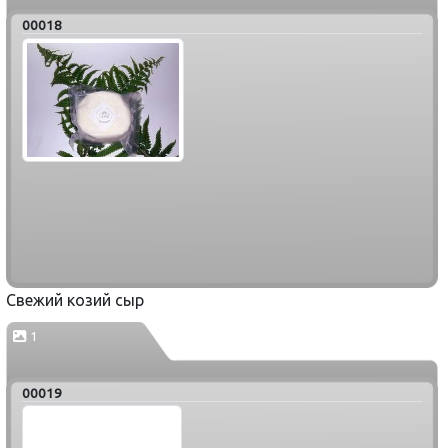
00018
Свежий козий сыр
1
00019