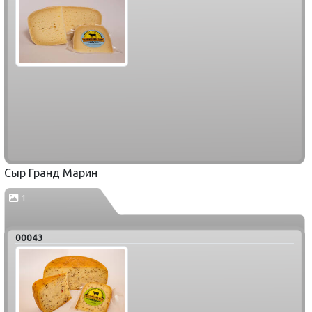
Сыр Гранд Марин
1
00043