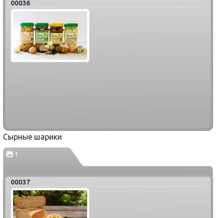
00036
Сырные шарики
1
00037