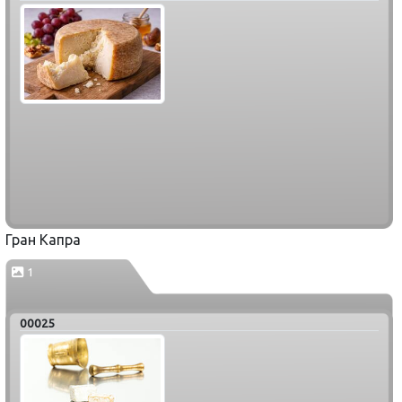
Гран Капра
1
00025