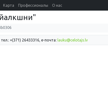
Карта
Профессионалы
О нас
айалкшни"
3b0306
 тел.: +(371) 26433316, е-почта:
lauku@celotajs.lv