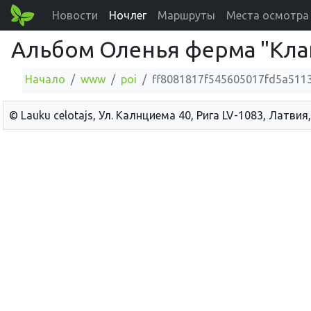
Новости
Ночлег
Маршруты
Места осмотра
Альбом Оленья ферма "Кл
Начало
www
poi
ff8081817f545605017fd5a511
© Lauku сelotajs, Ул. Калнциема 40, Рига LV-1083, Латвия,