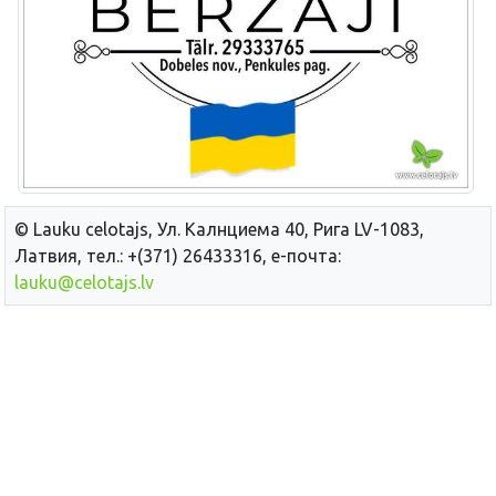
© Lauku сelotajs, Ул. Калнциема 40, Рига LV-1083,
Латвия, тел.: +(371) 26433316, е-почта:
lauku@celotajs.lv