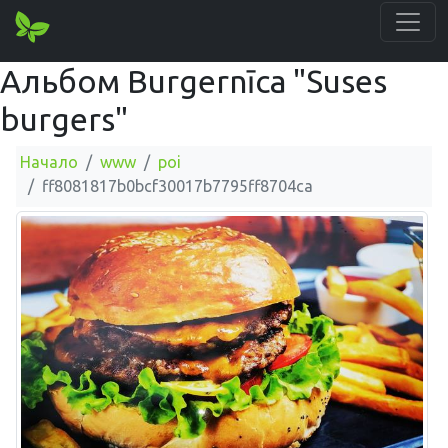
Альбом Burgernīca "Suses
burgers"
Начало
www
poi
ff8081817b0bcf30017b7795ff8704ca