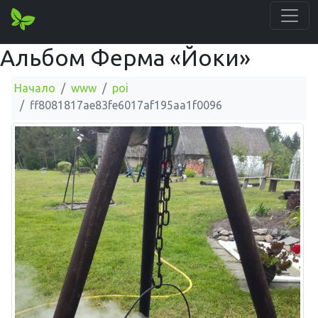
Альбом Ферма «Йоки»
Начало
www
poi
ff8081817ae83fe6017af195aa1f0096