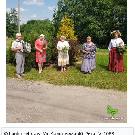
© Lauku сelotajs, Ул. Калнциема 40, Рига LV-1083,