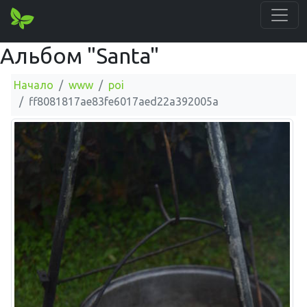
Альбом "Santa"
Начало
www
poi
ff8081817ae83fe6017aed22a392005a